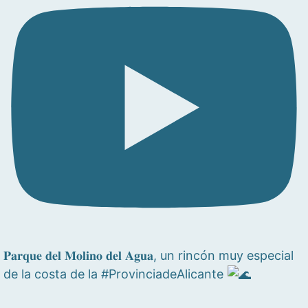
𝐏𝐚𝐫𝐪𝐮𝐞 𝐝𝐞𝐥 𝐌𝐨𝐥𝐢𝐧𝐨 𝐝𝐞𝐥 𝐀𝐠𝐮𝐚, un rincón muy especial
de la costa de la #ProvinciadeAlicante