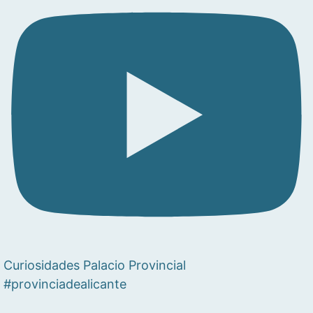
Curiosidades Palacio Provincial
#provinciadealicante