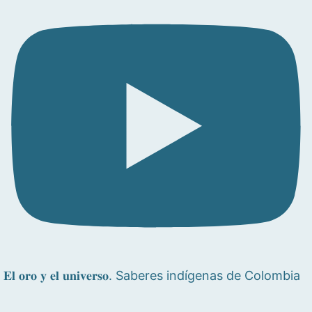
𝐄𝐥 𝐨𝐫𝐨 𝐲 𝐞𝐥 𝐮𝐧𝐢𝐯𝐞𝐫𝐬𝐨. Saberes indígenas de Colombia