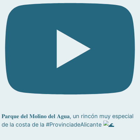
𝐏𝐚𝐫𝐪𝐮𝐞 𝐝𝐞𝐥 𝐌𝐨𝐥𝐢𝐧𝐨 𝐝𝐞𝐥 𝐀𝐠𝐮𝐚, un rincón muy especial
de la costa de la #ProvinciadeAlicante