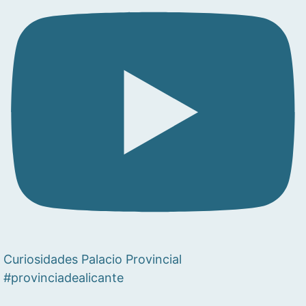
Curiosidades Palacio Provincial
#provinciadealicante