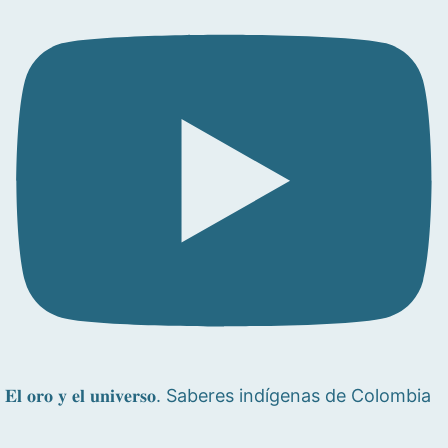
𝐄𝐥 𝐨𝐫𝐨 𝐲 𝐞𝐥 𝐮𝐧𝐢𝐯𝐞𝐫𝐬𝐨. Saberes indígenas de Colombia