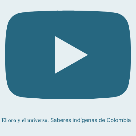
𝐄𝐥 𝐨𝐫𝐨 𝐲 𝐞𝐥 𝐮𝐧𝐢𝐯𝐞𝐫𝐬𝐨. Saberes indígenas de Colombia