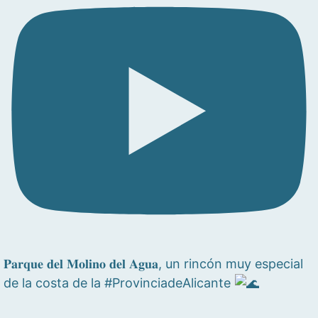
𝐏𝐚𝐫𝐪𝐮𝐞 𝐝𝐞𝐥 𝐌𝐨𝐥𝐢𝐧𝐨 𝐝𝐞𝐥 𝐀𝐠𝐮𝐚, un rincón muy especial
de la costa de la #ProvinciadeAlicante