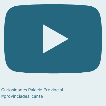
Curiosidades Palacio Provincial
#provinciadealicante