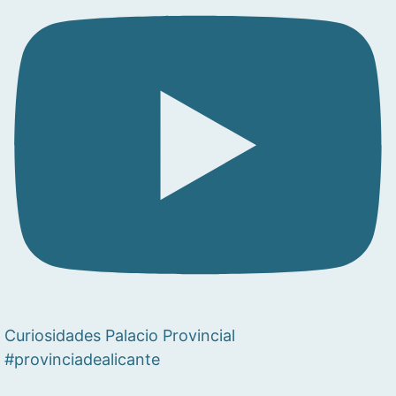
Curiosidades Palacio Provincial
#provinciadealicante