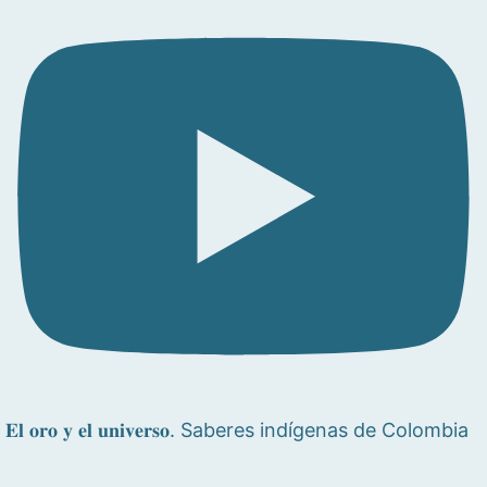
𝐄𝐥 𝐨𝐫𝐨 𝐲 𝐞𝐥 𝐮𝐧𝐢𝐯𝐞𝐫𝐬𝐨. Saberes indígenas de Colombia