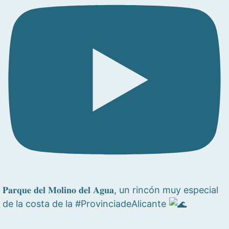
𝐏𝐚𝐫𝐪𝐮𝐞 𝐝𝐞𝐥 𝐌𝐨𝐥𝐢𝐧𝐨 𝐝𝐞𝐥 𝐀𝐠𝐮𝐚, un rincón muy especial
de la costa de la #ProvinciadeAlicante