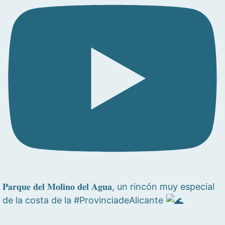
𝐏𝐚𝐫𝐪𝐮𝐞 𝐝𝐞𝐥 𝐌𝐨𝐥𝐢𝐧𝐨 𝐝𝐞𝐥 𝐀𝐠𝐮𝐚, un rincón muy especial
de la costa de la #ProvinciadeAlicante