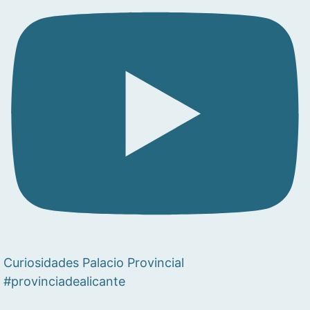
Curiosidades Palacio Provincial
#provinciadealicante