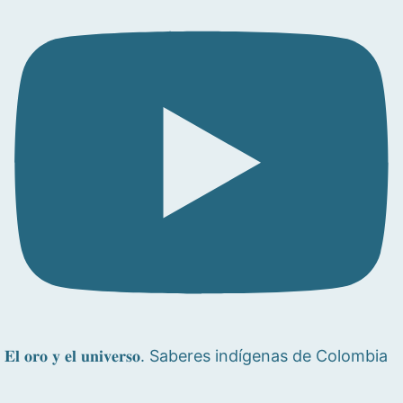
𝐄𝐥 𝐨𝐫𝐨 𝐲 𝐞𝐥 𝐮𝐧𝐢𝐯𝐞𝐫𝐬𝐨. Saberes indígenas de Colombia