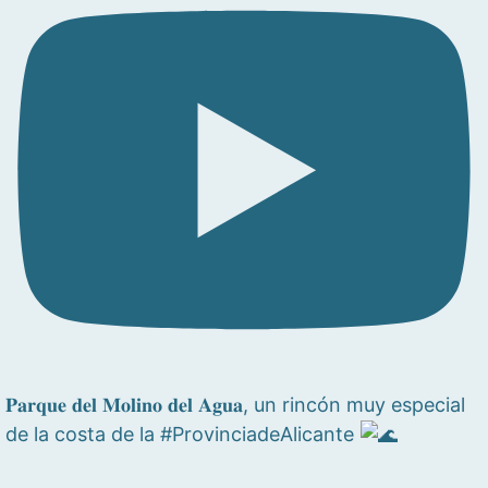
𝐏𝐚𝐫𝐪𝐮𝐞 𝐝𝐞𝐥 𝐌𝐨𝐥𝐢𝐧𝐨 𝐝𝐞𝐥 𝐀𝐠𝐮𝐚, un rincón muy especial
de la costa de la #ProvinciadeAlicante