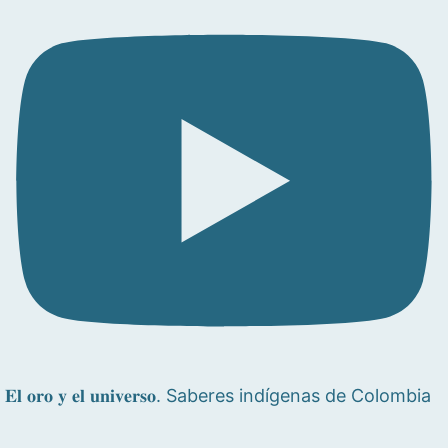
𝐄𝐥 𝐨𝐫𝐨 𝐲 𝐞𝐥 𝐮𝐧𝐢𝐯𝐞𝐫𝐬𝐨. Saberes indígenas de Colombia