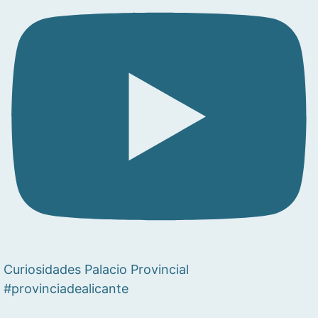
Curiosidades Palacio Provincial
#provinciadealicante