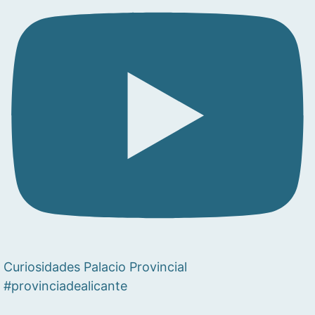
Curiosidades Palacio Provincial
#provinciadealicante