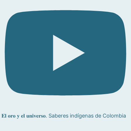
𝐄𝐥 𝐨𝐫𝐨 𝐲 𝐞𝐥 𝐮𝐧𝐢𝐯𝐞𝐫𝐬𝐨. Saberes indígenas de Colombia