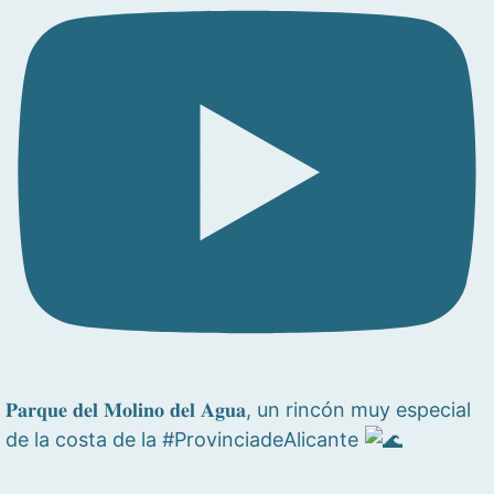
𝐏𝐚𝐫𝐪𝐮𝐞 𝐝𝐞𝐥 𝐌𝐨𝐥𝐢𝐧𝐨 𝐝𝐞𝐥 𝐀𝐠𝐮𝐚, un rincón muy especial
de la costa de la #ProvinciadeAlicante