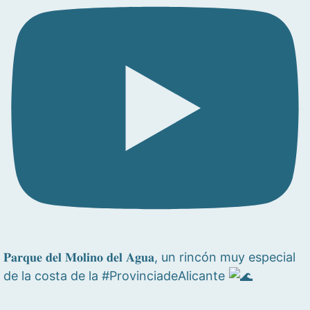
𝐏𝐚𝐫𝐪𝐮𝐞 𝐝𝐞𝐥 𝐌𝐨𝐥𝐢𝐧𝐨 𝐝𝐞𝐥 𝐀𝐠𝐮𝐚, un rincón muy especial
de la costa de la #ProvinciadeAlicante