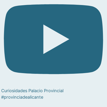
Curiosidades Palacio Provincial
#provinciadealicante