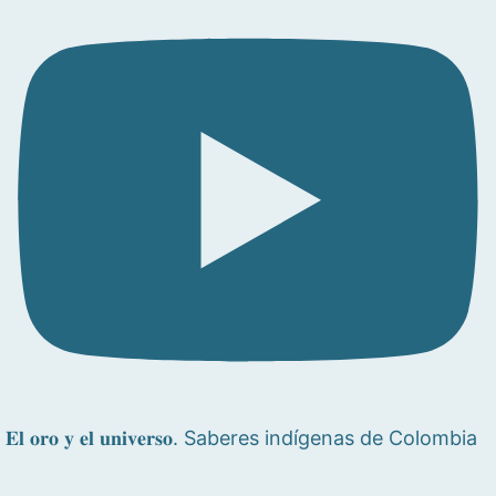
𝐄𝐥 𝐨𝐫𝐨 𝐲 𝐞𝐥 𝐮𝐧𝐢𝐯𝐞𝐫𝐬𝐨. Saberes indígenas de Colombia