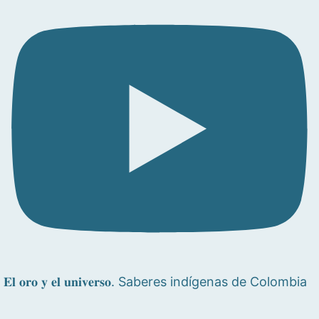
𝐄𝐥 𝐨𝐫𝐨 𝐲 𝐞𝐥 𝐮𝐧𝐢𝐯𝐞𝐫𝐬𝐨. Saberes indígenas de Colombia