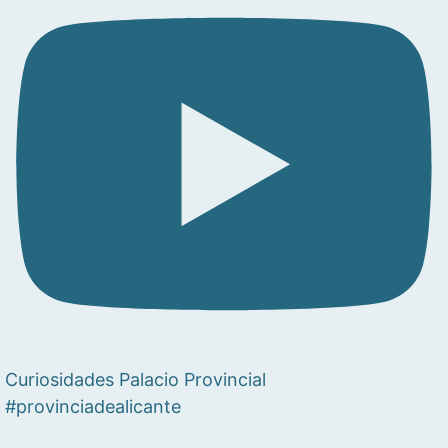
Curiosidades Palacio Provincial
#provinciadealicante