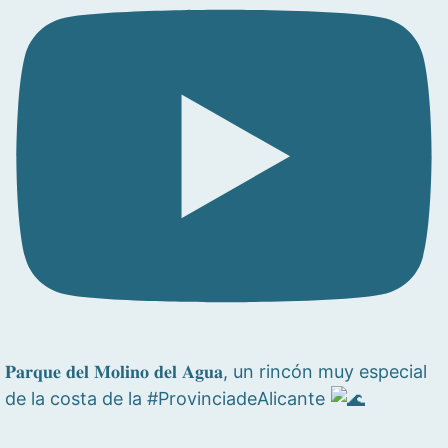
𝐏𝐚𝐫𝐪𝐮𝐞 𝐝𝐞𝐥 𝐌𝐨𝐥𝐢𝐧𝐨 𝐝𝐞𝐥 𝐀𝐠𝐮𝐚, un rincón muy especial
de la costa de la #ProvinciadeAlicante