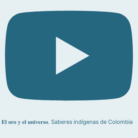
𝐄𝐥 𝐨𝐫𝐨 𝐲 𝐞𝐥 𝐮𝐧𝐢𝐯𝐞𝐫𝐬𝐨. Saberes indígenas de Colombia