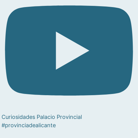
Curiosidades Palacio Provincial
#provinciadealicante