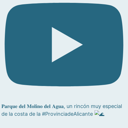
𝐏𝐚𝐫𝐪𝐮𝐞 𝐝𝐞𝐥 𝐌𝐨𝐥𝐢𝐧𝐨 𝐝𝐞𝐥 𝐀𝐠𝐮𝐚, un rincón muy especial
de la costa de la #ProvinciadeAlicante