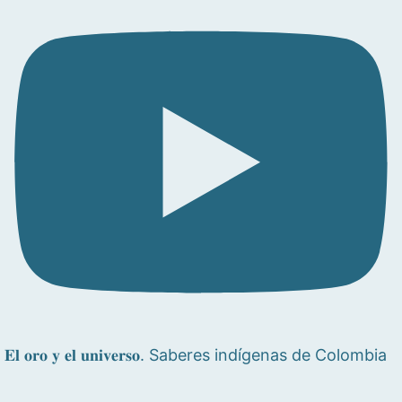
𝐄𝐥 𝐨𝐫𝐨 𝐲 𝐞𝐥 𝐮𝐧𝐢𝐯𝐞𝐫𝐬𝐨. Saberes indígenas de Colombia