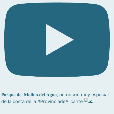
𝐏𝐚𝐫𝐪𝐮𝐞 𝐝𝐞𝐥 𝐌𝐨𝐥𝐢𝐧𝐨 𝐝𝐞𝐥 𝐀𝐠𝐮𝐚, un rincón muy especial
de la costa de la #ProvinciadeAlicante