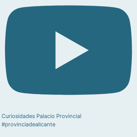
Curiosidades Palacio Provincial
#provinciadealicante