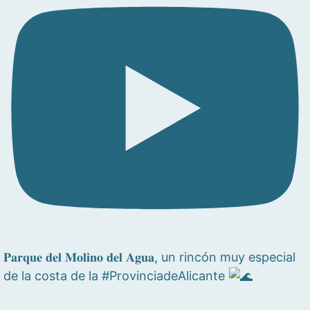
𝐏𝐚𝐫𝐪𝐮𝐞 𝐝𝐞𝐥 𝐌𝐨𝐥𝐢𝐧𝐨 𝐝𝐞𝐥 𝐀𝐠𝐮𝐚, un rincón muy especial
de la costa de la #ProvinciadeAlicante