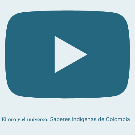
𝐄𝐥 𝐨𝐫𝐨 𝐲 𝐞𝐥 𝐮𝐧𝐢𝐯𝐞𝐫𝐬𝐨. Saberes indígenas de Colombia