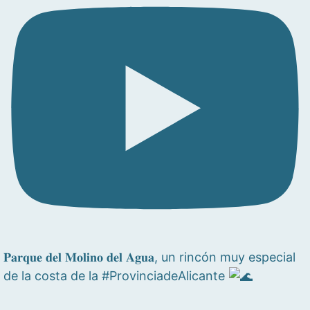
𝐏𝐚𝐫𝐪𝐮𝐞 𝐝𝐞𝐥 𝐌𝐨𝐥𝐢𝐧𝐨 𝐝𝐞𝐥 𝐀𝐠𝐮𝐚, un rincón muy especial
de la costa de la #ProvinciadeAlicante