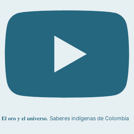
𝐄𝐥 𝐨𝐫𝐨 𝐲 𝐞𝐥 𝐮𝐧𝐢𝐯𝐞𝐫𝐬𝐨. Saberes indígenas de Colombia