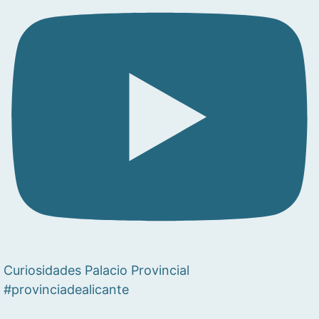
Curiosidades Palacio Provincial
#provinciadealicante