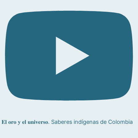
𝐄𝐥 𝐨𝐫𝐨 𝐲 𝐞𝐥 𝐮𝐧𝐢𝐯𝐞𝐫𝐬𝐨. Saberes indígenas de Colombia