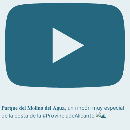
𝐏𝐚𝐫𝐪𝐮𝐞 𝐝𝐞𝐥 𝐌𝐨𝐥𝐢𝐧𝐨 𝐝𝐞𝐥 𝐀𝐠𝐮𝐚, un rincón muy especial
de la costa de la #ProvinciadeAlicante