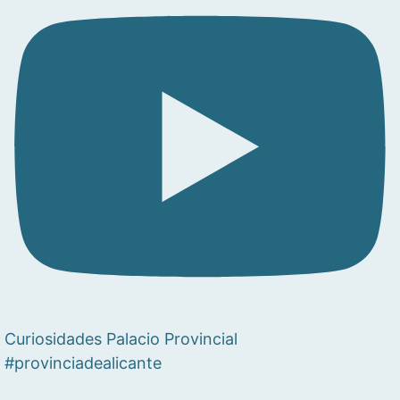
Curiosidades Palacio Provincial
#provinciadealicante