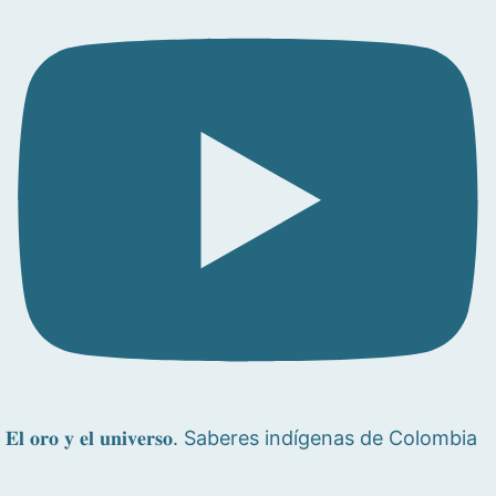
𝐄𝐥 𝐨𝐫𝐨 𝐲 𝐞𝐥 𝐮𝐧𝐢𝐯𝐞𝐫𝐬𝐨. Saberes indígenas de Colombia