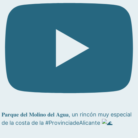
𝐏𝐚𝐫𝐪𝐮𝐞 𝐝𝐞𝐥 𝐌𝐨𝐥𝐢𝐧𝐨 𝐝𝐞𝐥 𝐀𝐠𝐮𝐚, un rincón muy especial
de la costa de la #ProvinciadeAlicante