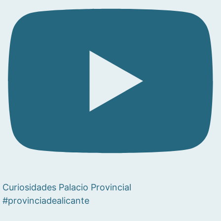
Curiosidades Palacio Provincial
#provinciadealicante