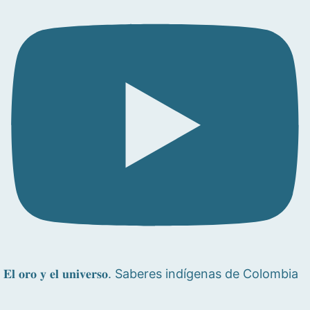
𝐄𝐥 𝐨𝐫𝐨 𝐲 𝐞𝐥 𝐮𝐧𝐢𝐯𝐞𝐫𝐬𝐨. Saberes indígenas de Colombia