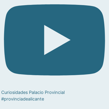
Curiosidades Palacio Provincial
#provinciadealicante