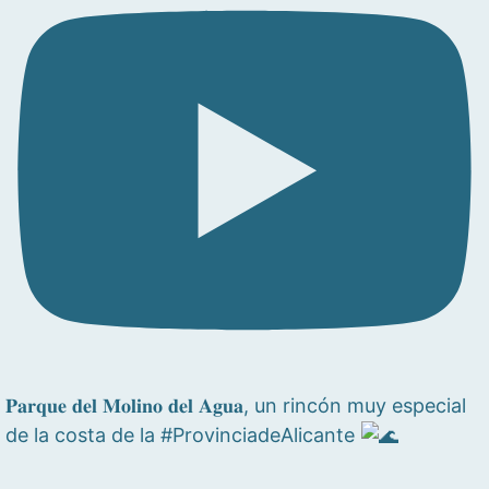
𝐏𝐚𝐫𝐪𝐮𝐞 𝐝𝐞𝐥 𝐌𝐨𝐥𝐢𝐧𝐨 𝐝𝐞𝐥 𝐀𝐠𝐮𝐚, un rincón muy especial
de la costa de la #ProvinciadeAlicante