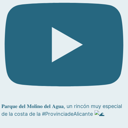
𝐏𝐚𝐫𝐪𝐮𝐞 𝐝𝐞𝐥 𝐌𝐨𝐥𝐢𝐧𝐨 𝐝𝐞𝐥 𝐀𝐠𝐮𝐚, un rincón muy especial
de la costa de la #ProvinciadeAlicante