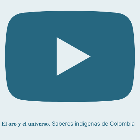
𝐄𝐥 𝐨𝐫𝐨 𝐲 𝐞𝐥 𝐮𝐧𝐢𝐯𝐞𝐫𝐬𝐨. Saberes indígenas de Colombia