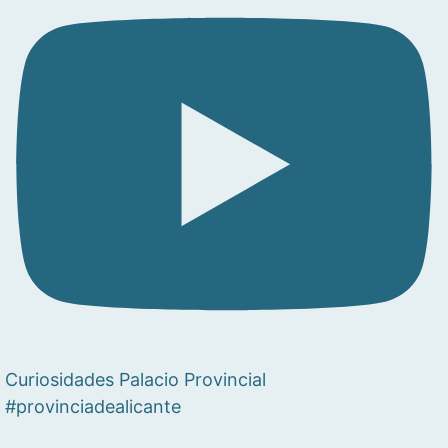
Curiosidades Palacio Provincial
#provinciadealicante