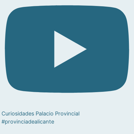
Curiosidades Palacio Provincial
#provinciadealicante