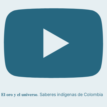
𝐄𝐥 𝐨𝐫𝐨 𝐲 𝐞𝐥 𝐮𝐧𝐢𝐯𝐞𝐫𝐬𝐨. Saberes indígenas de Colombia