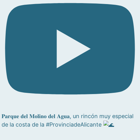
𝐏𝐚𝐫𝐪𝐮𝐞 𝐝𝐞𝐥 𝐌𝐨𝐥𝐢𝐧𝐨 𝐝𝐞𝐥 𝐀𝐠𝐮𝐚, un rincón muy especial
de la costa de la #ProvinciadeAlicante