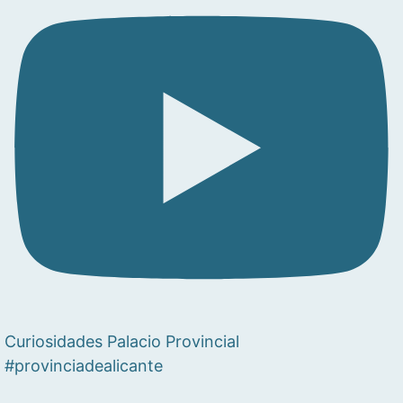
Curiosidades Palacio Provincial
#provinciadealicante