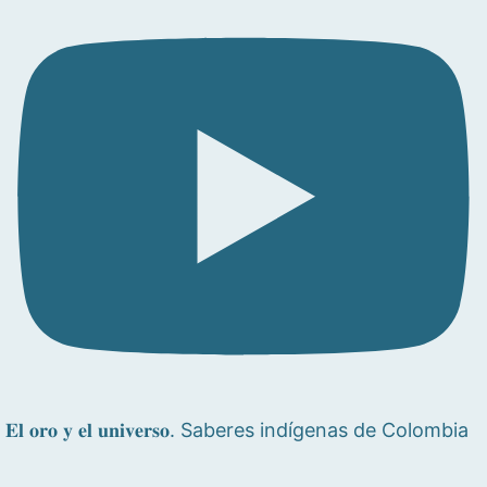
𝐄𝐥 𝐨𝐫𝐨 𝐲 𝐞𝐥 𝐮𝐧𝐢𝐯𝐞𝐫𝐬𝐨. Saberes indígenas de Colombia