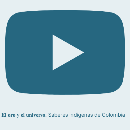
𝐄𝐥 𝐨𝐫𝐨 𝐲 𝐞𝐥 𝐮𝐧𝐢𝐯𝐞𝐫𝐬𝐨. Saberes indígenas de Colombia