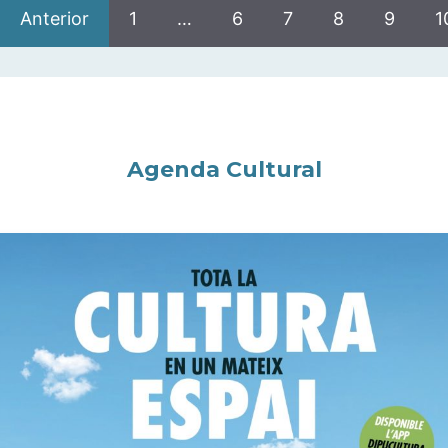
Anterior
1
…
6
7
8
9
1
Agenda Cultural