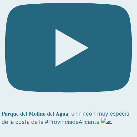
𝐏𝐚𝐫𝐪𝐮𝐞 𝐝𝐞𝐥 𝐌𝐨𝐥𝐢𝐧𝐨 𝐝𝐞𝐥 𝐀𝐠𝐮𝐚, un rincón muy especial
de la costa de la #ProvinciadeAlicante