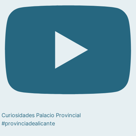
Curiosidades Palacio Provincial
#provinciadealicante