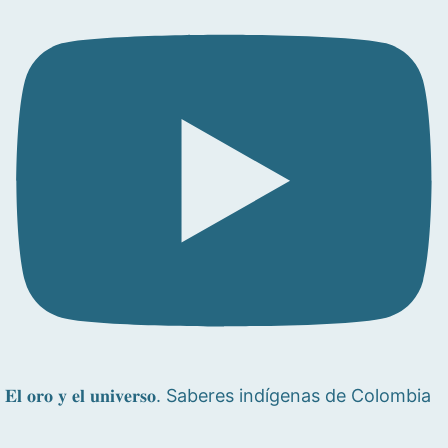
𝐄𝐥 𝐨𝐫𝐨 𝐲 𝐞𝐥 𝐮𝐧𝐢𝐯𝐞𝐫𝐬𝐨. Saberes indígenas de Colombia