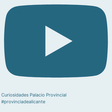
Curiosidades Palacio Provincial
#provinciadealicante