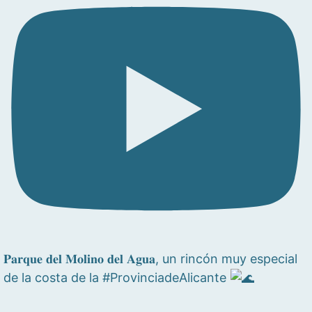
𝐏𝐚𝐫𝐪𝐮𝐞 𝐝𝐞𝐥 𝐌𝐨𝐥𝐢𝐧𝐨 𝐝𝐞𝐥 𝐀𝐠𝐮𝐚, un rincón muy especial
de la costa de la #ProvinciadeAlicante