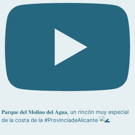
𝐏𝐚𝐫𝐪𝐮𝐞 𝐝𝐞𝐥 𝐌𝐨𝐥𝐢𝐧𝐨 𝐝𝐞𝐥 𝐀𝐠𝐮𝐚, un rincón muy especial
de la costa de la #ProvinciadeAlicante