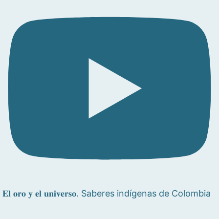
𝐄𝐥 𝐨𝐫𝐨 𝐲 𝐞𝐥 𝐮𝐧𝐢𝐯𝐞𝐫𝐬𝐨. Saberes indígenas de Colombia