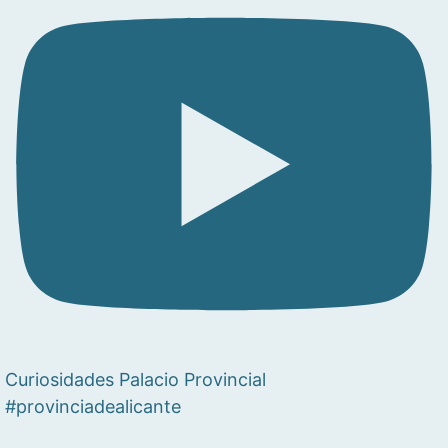
Curiosidades Palacio Provincial
#provinciadealicante