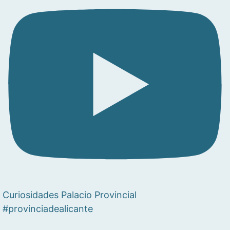
Curiosidades Palacio Provincial
#provinciadealicante