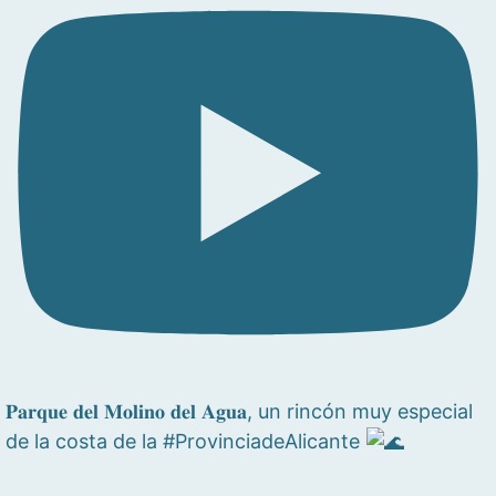
𝐏𝐚𝐫𝐪𝐮𝐞 𝐝𝐞𝐥 𝐌𝐨𝐥𝐢𝐧𝐨 𝐝𝐞𝐥 𝐀𝐠𝐮𝐚, un rincón muy especial
de la costa de la #ProvinciadeAlicante