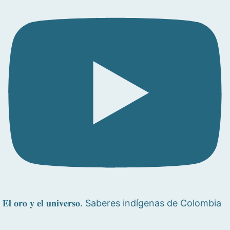
𝐄𝐥 𝐨𝐫𝐨 𝐲 𝐞𝐥 𝐮𝐧𝐢𝐯𝐞𝐫𝐬𝐨. Saberes indígenas de Colombia