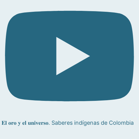
𝐄𝐥 𝐨𝐫𝐨 𝐲 𝐞𝐥 𝐮𝐧𝐢𝐯𝐞𝐫𝐬𝐨. Saberes indígenas de Colombia