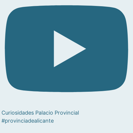
Curiosidades Palacio Provincial
#provinciadealicante