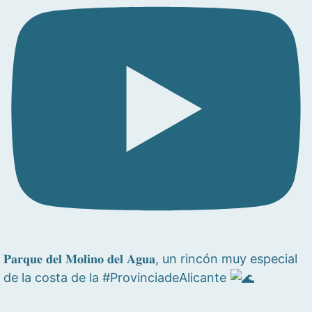
𝐏𝐚𝐫𝐪𝐮𝐞 𝐝𝐞𝐥 𝐌𝐨𝐥𝐢𝐧𝐨 𝐝𝐞𝐥 𝐀𝐠𝐮𝐚, un rincón muy especial
de la costa de la #ProvinciadeAlicante