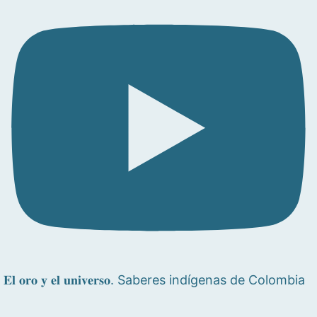
𝐄𝐥 𝐨𝐫𝐨 𝐲 𝐞𝐥 𝐮𝐧𝐢𝐯𝐞𝐫𝐬𝐨. Saberes indígenas de Colombia