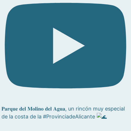
𝐏𝐚𝐫𝐪𝐮𝐞 𝐝𝐞𝐥 𝐌𝐨𝐥𝐢𝐧𝐨 𝐝𝐞𝐥 𝐀𝐠𝐮𝐚, un rincón muy especial
de la costa de la #ProvinciadeAlicante