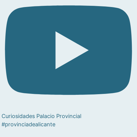
Curiosidades Palacio Provincial
#provinciadealicante