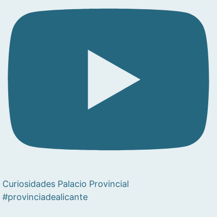
Curiosidades Palacio Provincial
#provinciadealicante