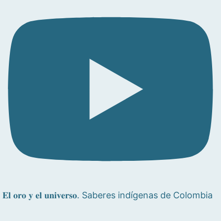
𝐄𝐥 𝐨𝐫𝐨 𝐲 𝐞𝐥 𝐮𝐧𝐢𝐯𝐞𝐫𝐬𝐨. Saberes indígenas de Colombia