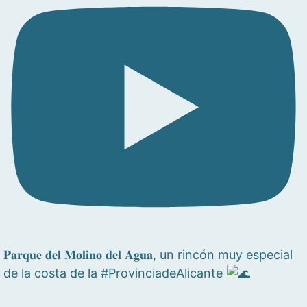
𝐏𝐚𝐫𝐪𝐮𝐞 𝐝𝐞𝐥 𝐌𝐨𝐥𝐢𝐧𝐨 𝐝𝐞𝐥 𝐀𝐠𝐮𝐚, un rincón muy especial
de la costa de la #ProvinciadeAlicante