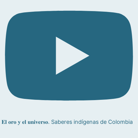
𝐄𝐥 𝐨𝐫𝐨 𝐲 𝐞𝐥 𝐮𝐧𝐢𝐯𝐞𝐫𝐬𝐨. Saberes indígenas de Colombia