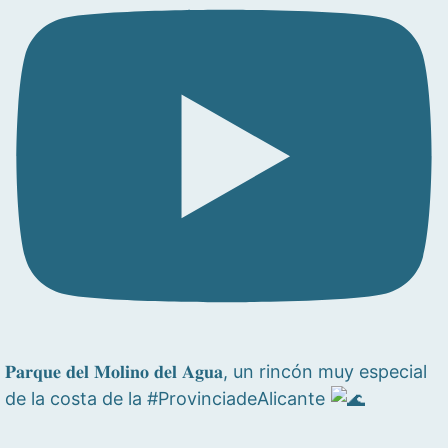
𝐏𝐚𝐫𝐪𝐮𝐞 𝐝𝐞𝐥 𝐌𝐨𝐥𝐢𝐧𝐨 𝐝𝐞𝐥 𝐀𝐠𝐮𝐚, un rincón muy especial
de la costa de la #ProvinciadeAlicante