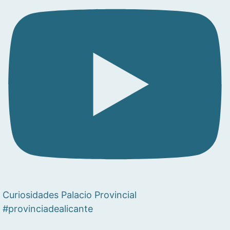
Curiosidades Palacio Provincial
#provinciadealicante