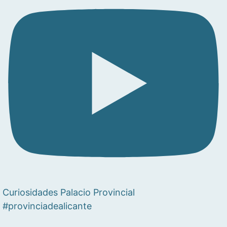
Curiosidades Palacio Provincial
#provinciadealicante