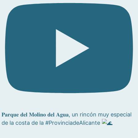
𝐏𝐚𝐫𝐪𝐮𝐞 𝐝𝐞𝐥 𝐌𝐨𝐥𝐢𝐧𝐨 𝐝𝐞𝐥 𝐀𝐠𝐮𝐚, un rincón muy especial
de la costa de la #ProvinciadeAlicante