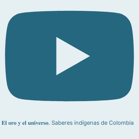
𝐄𝐥 𝐨𝐫𝐨 𝐲 𝐞𝐥 𝐮𝐧𝐢𝐯𝐞𝐫𝐬𝐨. Saberes indígenas de Colombia