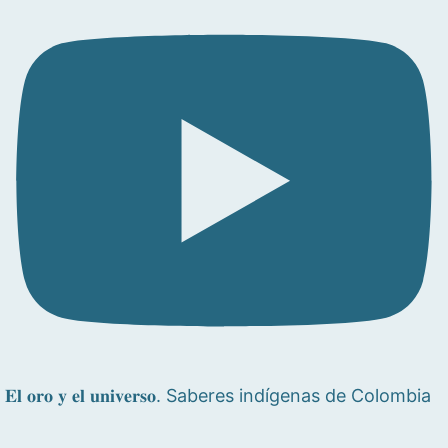
𝐄𝐥 𝐨𝐫𝐨 𝐲 𝐞𝐥 𝐮𝐧𝐢𝐯𝐞𝐫𝐬𝐨. Saberes indígenas de Colombia