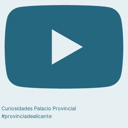
Curiosidades Palacio Provincial
#provinciadealicante