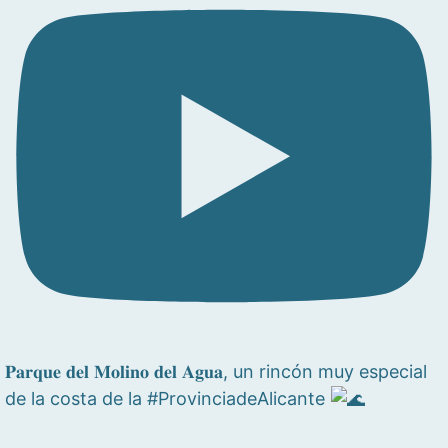
𝐏𝐚𝐫𝐪𝐮𝐞 𝐝𝐞𝐥 𝐌𝐨𝐥𝐢𝐧𝐨 𝐝𝐞𝐥 𝐀𝐠𝐮𝐚, un rincón muy especial
de la costa de la #ProvinciadeAlicante