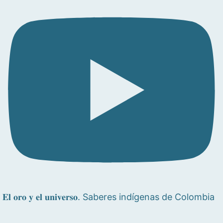
𝐄𝐥 𝐨𝐫𝐨 𝐲 𝐞𝐥 𝐮𝐧𝐢𝐯𝐞𝐫𝐬𝐨. Saberes indígenas de Colombia