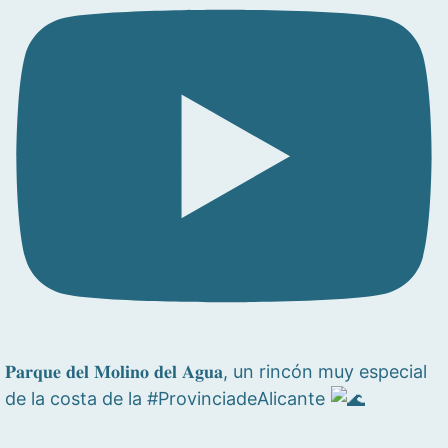
𝐏𝐚𝐫𝐪𝐮𝐞 𝐝𝐞𝐥 𝐌𝐨𝐥𝐢𝐧𝐨 𝐝𝐞𝐥 𝐀𝐠𝐮𝐚, un rincón muy especial
de la costa de la #ProvinciadeAlicante