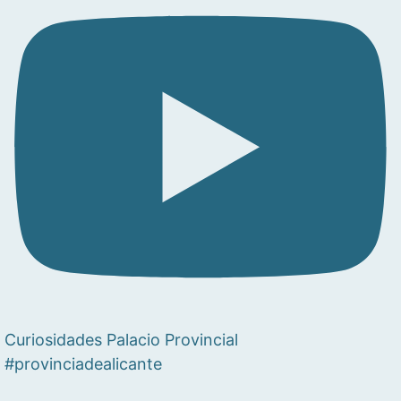
Curiosidades Palacio Provincial
#provinciadealicante