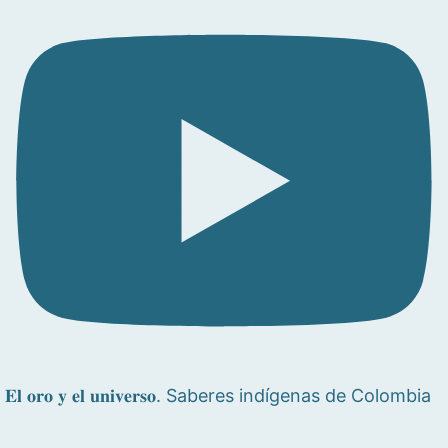
𝐄𝐥 𝐨𝐫𝐨 𝐲 𝐞𝐥 𝐮𝐧𝐢𝐯𝐞𝐫𝐬𝐨. Saberes indígenas de Colombia