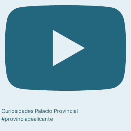
Curiosidades Palacio Provincial
#provinciadealicante