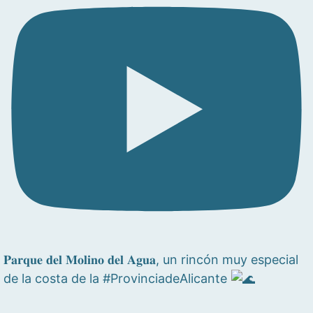
𝐏𝐚𝐫𝐪𝐮𝐞 𝐝𝐞𝐥 𝐌𝐨𝐥𝐢𝐧𝐨 𝐝𝐞𝐥 𝐀𝐠𝐮𝐚, un rincón muy especial
de la costa de la #ProvinciadeAlicante