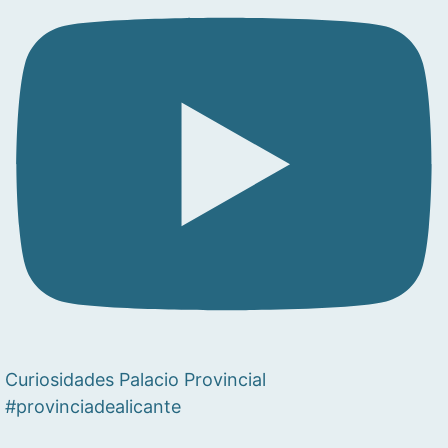
Curiosidades Palacio Provincial
#provinciadealicante