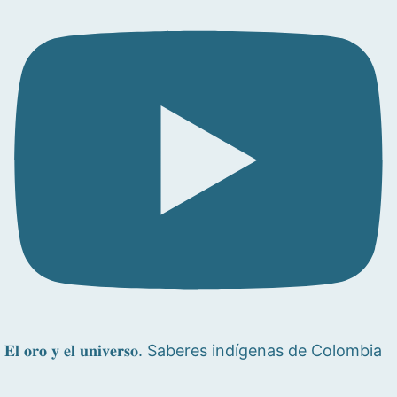
𝐄𝐥 𝐨𝐫𝐨 𝐲 𝐞𝐥 𝐮𝐧𝐢𝐯𝐞𝐫𝐬𝐨. Saberes indígenas de Colombia