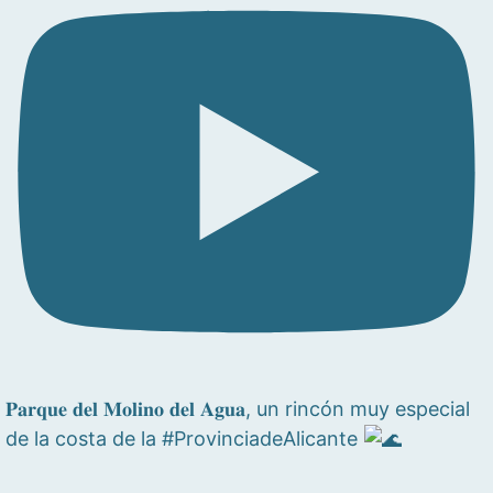
𝐏𝐚𝐫𝐪𝐮𝐞 𝐝𝐞𝐥 𝐌𝐨𝐥𝐢𝐧𝐨 𝐝𝐞𝐥 𝐀𝐠𝐮𝐚, un rincón muy especial
de la costa de la #ProvinciadeAlicante