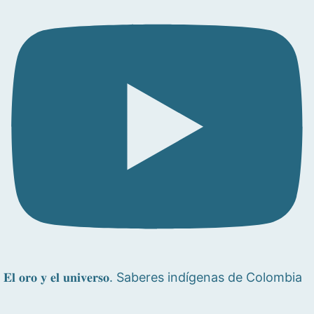
𝐄𝐥 𝐨𝐫𝐨 𝐲 𝐞𝐥 𝐮𝐧𝐢𝐯𝐞𝐫𝐬𝐨. Saberes indígenas de Colombia