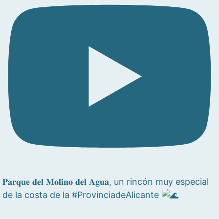
𝐏𝐚𝐫𝐪𝐮𝐞 𝐝𝐞𝐥 𝐌𝐨𝐥𝐢𝐧𝐨 𝐝𝐞𝐥 𝐀𝐠𝐮𝐚, un rincón muy especial
de la costa de la #ProvinciadeAlicante