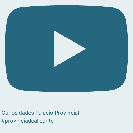
Curiosidades Palacio Provincial
#provinciadealicante