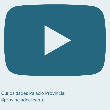
Curiosidades Palacio Provincial
#provinciadealicante