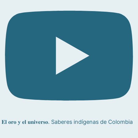
𝐄𝐥 𝐨𝐫𝐨 𝐲 𝐞𝐥 𝐮𝐧𝐢𝐯𝐞𝐫𝐬𝐨. Saberes indígenas de Colombia