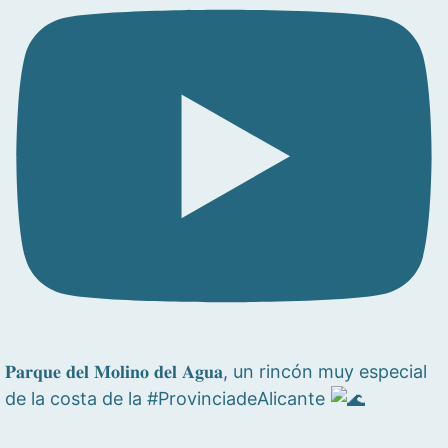
𝐏𝐚𝐫𝐪𝐮𝐞 𝐝𝐞𝐥 𝐌𝐨𝐥𝐢𝐧𝐨 𝐝𝐞𝐥 𝐀𝐠𝐮𝐚, un rincón muy especial
de la costa de la #ProvinciadeAlicante