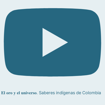
𝐄𝐥 𝐨𝐫𝐨 𝐲 𝐞𝐥 𝐮𝐧𝐢𝐯𝐞𝐫𝐬𝐨. Saberes indígenas de Colombia