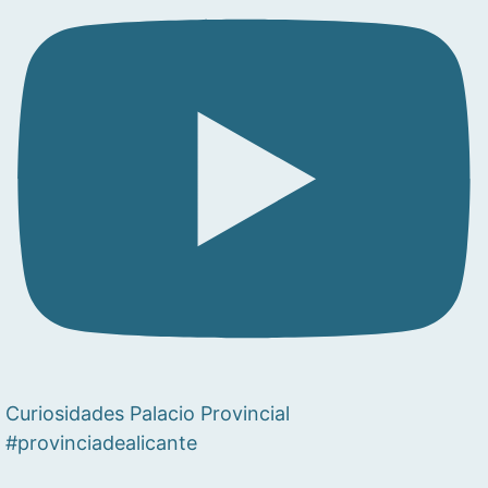
Curiosidades Palacio Provincial
#provinciadealicante