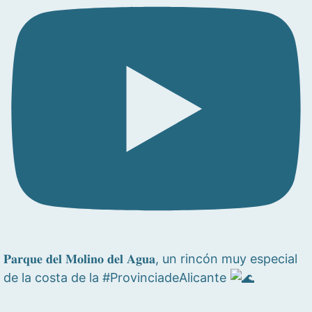
𝐏𝐚𝐫𝐪𝐮𝐞 𝐝𝐞𝐥 𝐌𝐨𝐥𝐢𝐧𝐨 𝐝𝐞𝐥 𝐀𝐠𝐮𝐚, un rincón muy especial
de la costa de la #ProvinciadeAlicante