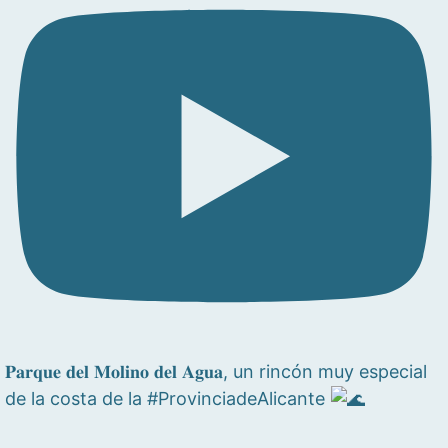
𝐏𝐚𝐫𝐪𝐮𝐞 𝐝𝐞𝐥 𝐌𝐨𝐥𝐢𝐧𝐨 𝐝𝐞𝐥 𝐀𝐠𝐮𝐚, un rincón muy especial
de la costa de la #ProvinciadeAlicante