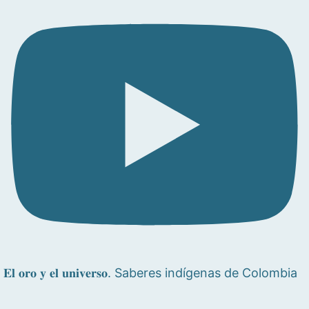
𝐄𝐥 𝐨𝐫𝐨 𝐲 𝐞𝐥 𝐮𝐧𝐢𝐯𝐞𝐫𝐬𝐨. Saberes indígenas de Colombia