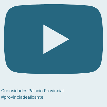
Curiosidades Palacio Provincial
#provinciadealicante