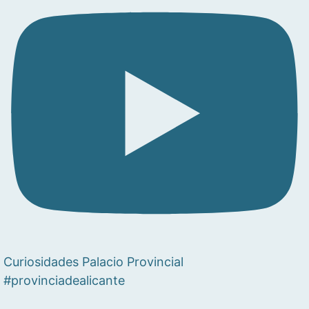
Curiosidades Palacio Provincial
#provinciadealicante