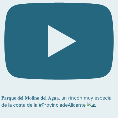
𝐏𝐚𝐫𝐪𝐮𝐞 𝐝𝐞𝐥 𝐌𝐨𝐥𝐢𝐧𝐨 𝐝𝐞𝐥 𝐀𝐠𝐮𝐚, un rincón muy especial
de la costa de la #ProvinciadeAlicante