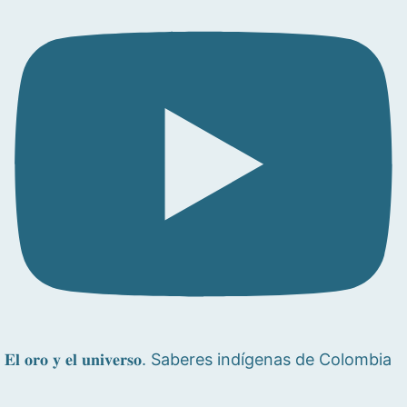
𝐄𝐥 𝐨𝐫𝐨 𝐲 𝐞𝐥 𝐮𝐧𝐢𝐯𝐞𝐫𝐬𝐨. Saberes indígenas de Colombia