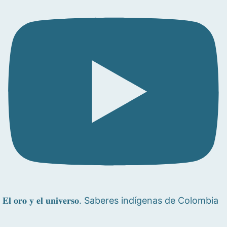
𝐄𝐥 𝐨𝐫𝐨 𝐲 𝐞𝐥 𝐮𝐧𝐢𝐯𝐞𝐫𝐬𝐨. Saberes indígenas de Colombia