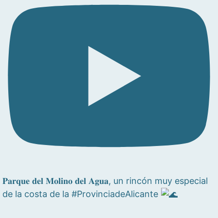
𝐏𝐚𝐫𝐪𝐮𝐞 𝐝𝐞𝐥 𝐌𝐨𝐥𝐢𝐧𝐨 𝐝𝐞𝐥 𝐀𝐠𝐮𝐚, un rincón muy especial
de la costa de la #ProvinciadeAlicante