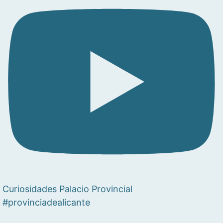
Curiosidades Palacio Provincial
#provinciadealicante