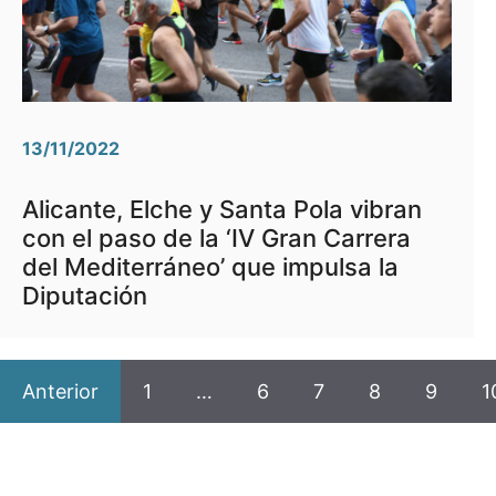
13/11/2022
Alicante, Elche y Santa Pola vibran
con el paso de la ‘IV Gran Carrera
del Mediterráneo’ que impulsa la
Diputación
Anterior
1
…
6
7
8
9
1