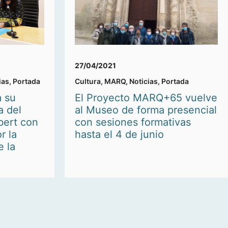
27/04/2021
ias
,
Portada
Cultura
,
MARQ
,
Noticias
,
Portada
a su
El Proyecto MARQ+65 vuelve
a del
al Museo de forma presencial
lbert con
con sesiones formativas
r la
hasta el 4 de junio
e la