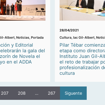
28/04/2021
Gil-Albert
,
Noticias
,
Portada
Cultura
,
Iac Gil-Albert
,
Notic
ción y Editorial
Pilar Tébar comienz
elebrarán la gala del
etapa como director
zorín de Novela el
Instituto Juan Gil-A
yo en el ADDA
el reto de trabajar po
profesionalización d
cultura
207
208
…
267
Siguente