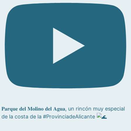
𝐏𝐚𝐫𝐪𝐮𝐞 𝐝𝐞𝐥 𝐌𝐨𝐥𝐢𝐧𝐨 𝐝𝐞𝐥 𝐀𝐠𝐮𝐚, un rincón muy especial
de la costa de la #ProvinciadeAlicante