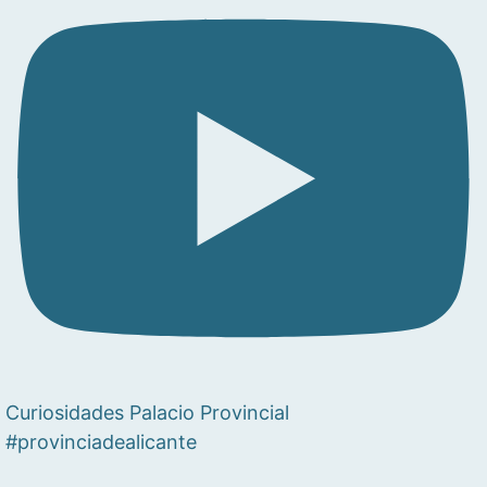
Curiosidades Palacio Provincial
#provinciadealicante