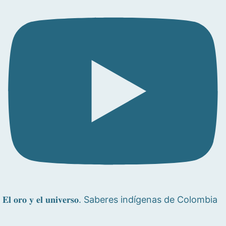
𝐄𝐥 𝐨𝐫𝐨 𝐲 𝐞𝐥 𝐮𝐧𝐢𝐯𝐞𝐫𝐬𝐨. Saberes indígenas de Colombia