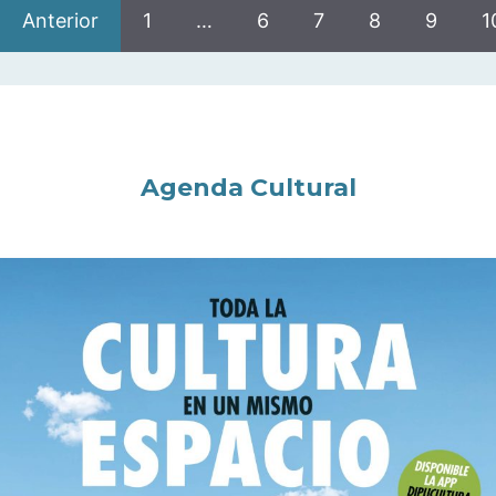
Anterior
1
…
6
7
8
9
1
Agenda Cultural