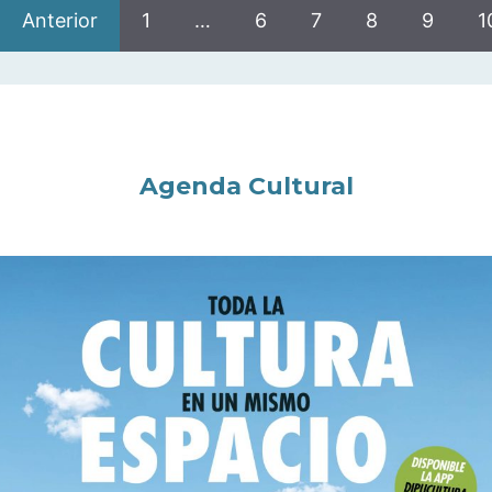
Anterior
1
…
6
7
8
9
1
Agenda Cultural