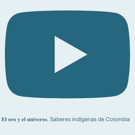
𝐄𝐥 𝐨𝐫𝐨 𝐲 𝐞𝐥 𝐮𝐧𝐢𝐯𝐞𝐫𝐬𝐨. Saberes indígenas de Colombia