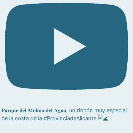
𝐏𝐚𝐫𝐪𝐮𝐞 𝐝𝐞𝐥 𝐌𝐨𝐥𝐢𝐧𝐨 𝐝𝐞𝐥 𝐀𝐠𝐮𝐚, un rincón muy especial
de la costa de la #ProvinciadeAlicante