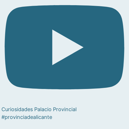
Curiosidades Palacio Provincial
#provinciadealicante