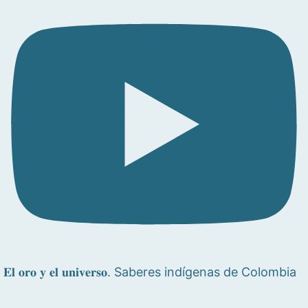
𝐄𝐥 𝐨𝐫𝐨 𝐲 𝐞𝐥 𝐮𝐧𝐢𝐯𝐞𝐫𝐬𝐨. Saberes indígenas de Colombia