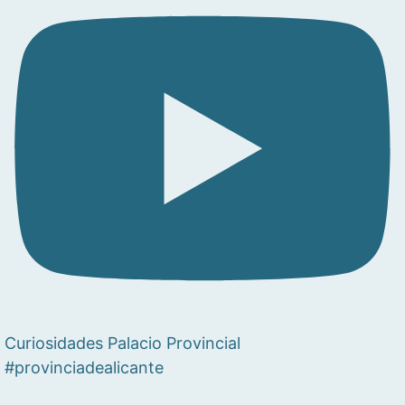
Curiosidades Palacio Provincial
#provinciadealicante