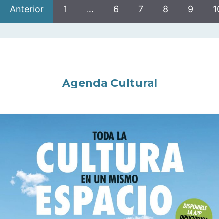
Anterior
1
…
6
7
8
9
1
Agenda Cultural