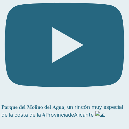
𝐏𝐚𝐫𝐪𝐮𝐞 𝐝𝐞𝐥 𝐌𝐨𝐥𝐢𝐧𝐨 𝐝𝐞𝐥 𝐀𝐠𝐮𝐚, un rincón muy especial
de la costa de la #ProvinciadeAlicante