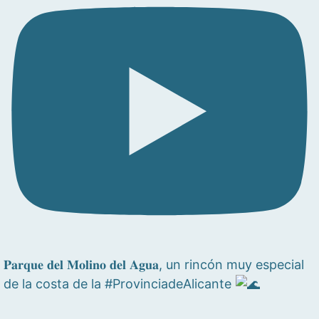
𝐏𝐚𝐫𝐪𝐮𝐞 𝐝𝐞𝐥 𝐌𝐨𝐥𝐢𝐧𝐨 𝐝𝐞𝐥 𝐀𝐠𝐮𝐚, un rincón muy especial
de la costa de la #ProvinciadeAlicante