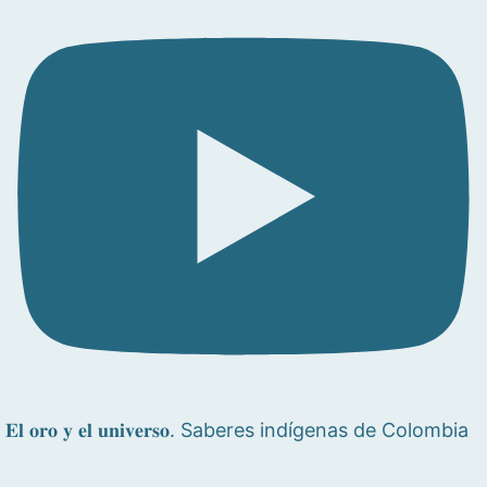
𝐄𝐥 𝐨𝐫𝐨 𝐲 𝐞𝐥 𝐮𝐧𝐢𝐯𝐞𝐫𝐬𝐨. Saberes indígenas de Colombia