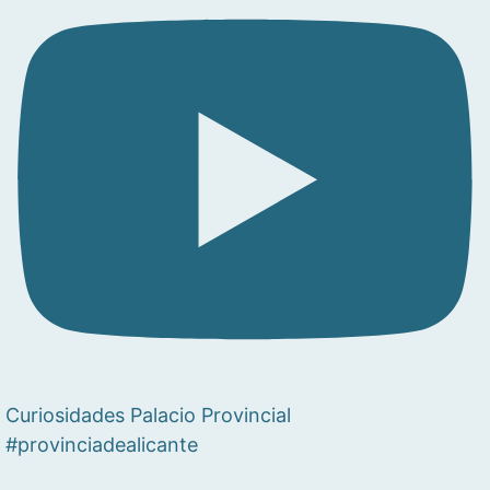
Curiosidades Palacio Provincial
#provinciadealicante