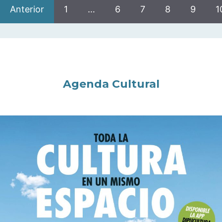
Anterior
1
…
6
7
8
9
1
Agenda Cultural