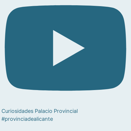
Curiosidades Palacio Provincial
#provinciadealicante