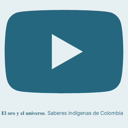
𝐄𝐥 𝐨𝐫𝐨 𝐲 𝐞𝐥 𝐮𝐧𝐢𝐯𝐞𝐫𝐬𝐨. Saberes indígenas de Colombia