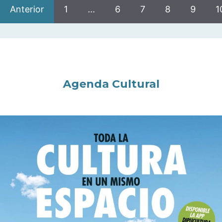
Anterior
1
…
6
7
8
9
1
Agenda Cultural