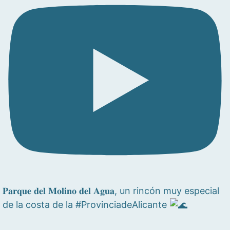
𝐏𝐚𝐫𝐪𝐮𝐞 𝐝𝐞𝐥 𝐌𝐨𝐥𝐢𝐧𝐨 𝐝𝐞𝐥 𝐀𝐠𝐮𝐚, un rincón muy especial
de la costa de la #ProvinciadeAlicante