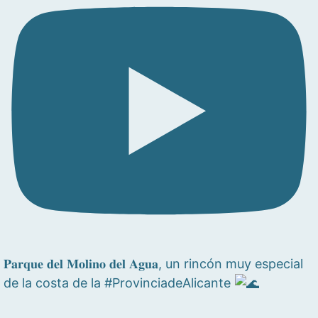
𝐏𝐚𝐫𝐪𝐮𝐞 𝐝𝐞𝐥 𝐌𝐨𝐥𝐢𝐧𝐨 𝐝𝐞𝐥 𝐀𝐠𝐮𝐚, un rincón muy especial
de la costa de la #ProvinciadeAlicante