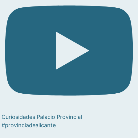
Curiosidades Palacio Provincial
#provinciadealicante