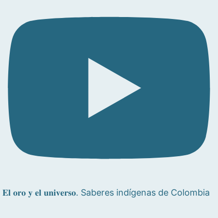
𝐄𝐥 𝐨𝐫𝐨 𝐲 𝐞𝐥 𝐮𝐧𝐢𝐯𝐞𝐫𝐬𝐨. Saberes indígenas de Colombia