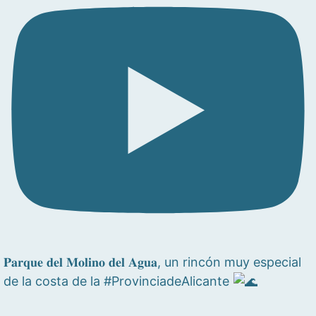
𝐏𝐚𝐫𝐪𝐮𝐞 𝐝𝐞𝐥 𝐌𝐨𝐥𝐢𝐧𝐨 𝐝𝐞𝐥 𝐀𝐠𝐮𝐚, un rincón muy especial
de la costa de la #ProvinciadeAlicante