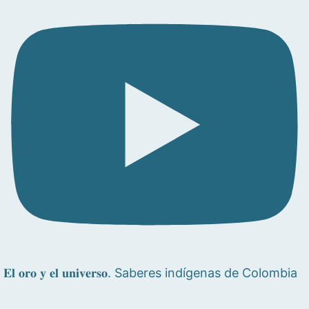
𝐄𝐥 𝐨𝐫𝐨 𝐲 𝐞𝐥 𝐮𝐧𝐢𝐯𝐞𝐫𝐬𝐨. Saberes indígenas de Colombia