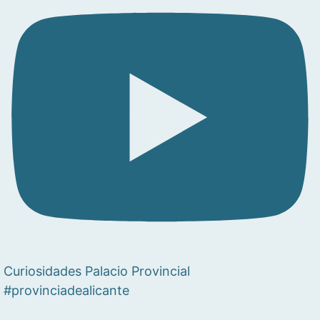
Curiosidades Palacio Provincial
#provinciadealicante