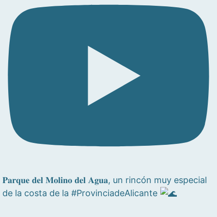
𝐏𝐚𝐫𝐪𝐮𝐞 𝐝𝐞𝐥 𝐌𝐨𝐥𝐢𝐧𝐨 𝐝𝐞𝐥 𝐀𝐠𝐮𝐚, un rincón muy especial
de la costa de la #ProvinciadeAlicante