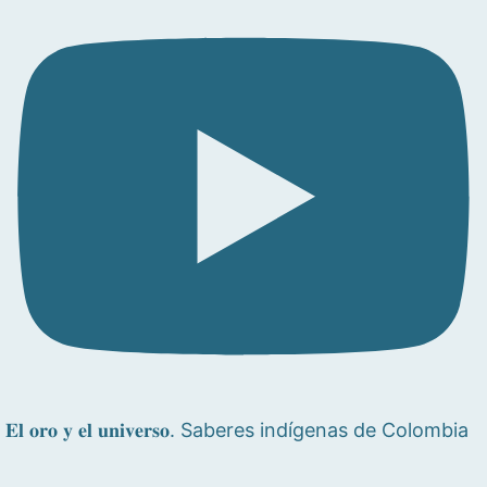
𝐄𝐥 𝐨𝐫𝐨 𝐲 𝐞𝐥 𝐮𝐧𝐢𝐯𝐞𝐫𝐬𝐨. Saberes indígenas de Colombia