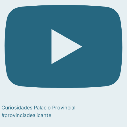
Curiosidades Palacio Provincial
#provinciadealicante