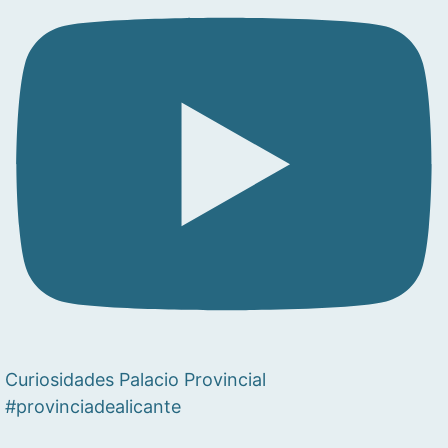
Curiosidades Palacio Provincial
#provinciadealicante