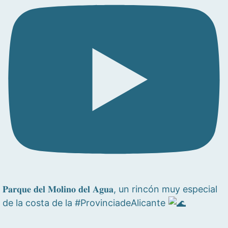
𝐏𝐚𝐫𝐪𝐮𝐞 𝐝𝐞𝐥 𝐌𝐨𝐥𝐢𝐧𝐨 𝐝𝐞𝐥 𝐀𝐠𝐮𝐚, un rincón muy especial
de la costa de la #ProvinciadeAlicante