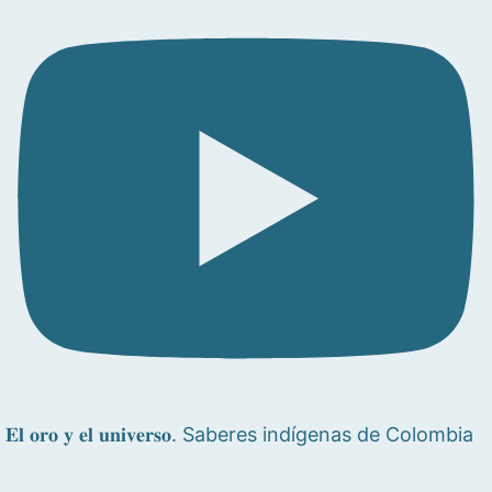
𝐄𝐥 𝐨𝐫𝐨 𝐲 𝐞𝐥 𝐮𝐧𝐢𝐯𝐞𝐫𝐬𝐨. Saberes indígenas de Colombia