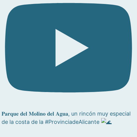
𝐏𝐚𝐫𝐪𝐮𝐞 𝐝𝐞𝐥 𝐌𝐨𝐥𝐢𝐧𝐨 𝐝𝐞𝐥 𝐀𝐠𝐮𝐚, un rincón muy especial
de la costa de la #ProvinciadeAlicante