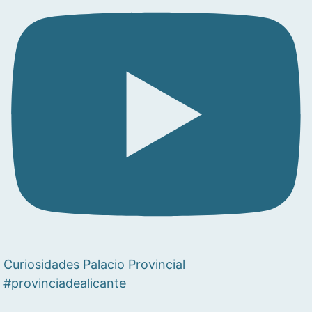
Curiosidades Palacio Provincial
#provinciadealicante