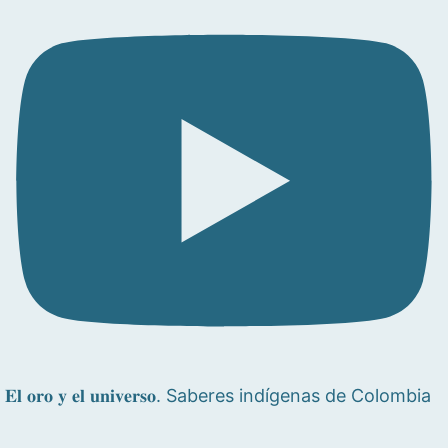
𝐄𝐥 𝐨𝐫𝐨 𝐲 𝐞𝐥 𝐮𝐧𝐢𝐯𝐞𝐫𝐬𝐨. Saberes indígenas de Colombia